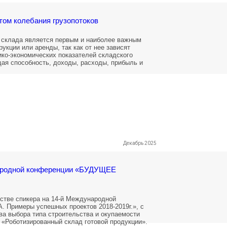
том колебания грузопотоков
 склада является первым и наиболее важным
рукции или аренды, так как от нее зависят
ко-экономических показателей складского
ая способность, доходы, расходы, прибыль и
Декабрь 2025
ародной конференции «БУДУЩЕЕ
естве спикера на 14-й Международной
римеры успешных проектов 2018-2019г.», с
ва выбора типа строительства и окупаемости
 «Роботизированный склад готовой продукции».