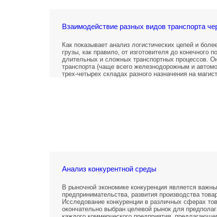
Взаимодействие разных видов транспорта че
Как показывает анализ логистических цепей и боле
грузы, как правило, от изготовителя до конечного 
длительных и сложных транспортных процессов. О
транспорта (чаще всего железнодорожным и автом
трех-четырех складах разного назначения на магис
Анализ конкурентной среды
В рыночной экономике конкуренция является важны
предпринимательства, развития производства товар
Исследование конкуренции в различных сферах тов
окончательно выбран целевой рынок для предполага
каждого коммерческого предприятия, предлагающего