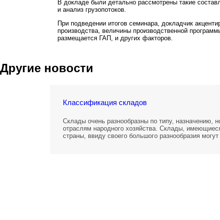
В докладе были детально рассмотрены такие состав
и анализ грузопотоков.
При подведении итогов семинара, докладчик акцентир
производства, величины производственной программы,
размещается ГАП, и других факторов.
Другие новости
Классификация складов
Склады очень разнообразны по типу, назначению, 
отраслям народного хозяйства. Склады, имеющиеся
страны, ввиду своего большого разнообразия могу