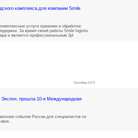
ского комплекса для компании Smile
е комплексные услуги хранения и обработки
здержки. За время своей работы Smile logistix
нера и является профессиональным 3pl
Сентябрь 2019
ус Экспо», прошла 10-я Международная
авочное событие России для специалистов по
авок.