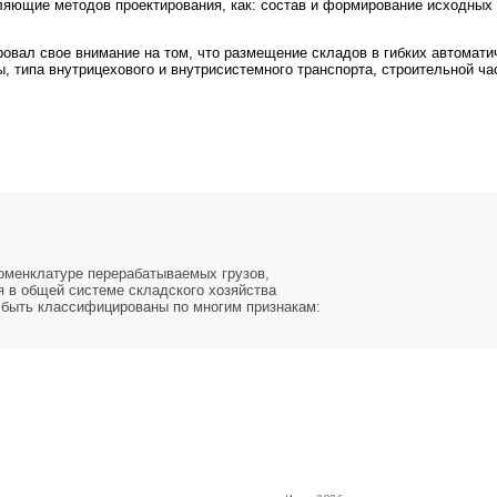
ляющие методов проектирования, как: состав и формирование исходных
овал свое внимание на том, что размещение складов в гибких автоматич
 типа внутрицехового и внутрисистемного транспорта, строительной час
номенклатуре перерабатываемых грузов,
 в общей системе складского хозяйства
т быть классифицированы по многим признакам: