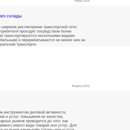
Июль 2026
рез склады
е широкое рассмотрение транспортной сети,
потребителя проходят посредством более
ни транспортируются несколькими видами
обильным) и перерабатываются не менее чем на
тральном транспорте
Апрель 2026
м инструментом деловой активности,
ов и услуг, повышения их качества.
арных рынков проводится до того, как
емого нового вида товаров или услуг. Для
 на рынок какие-либо товары или услуги,