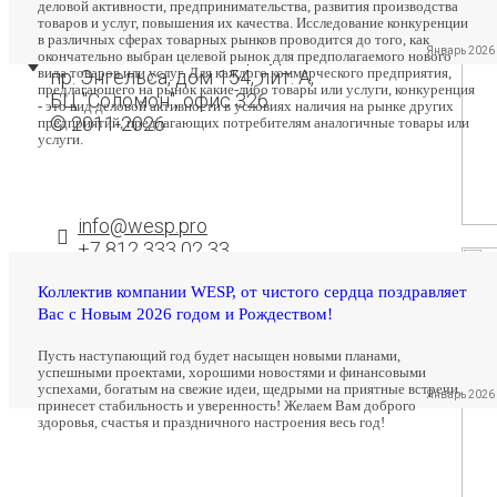
деловой активности, предпринимательства, развития производства
товаров и услуг, повышения их качества. Исследование конкуренции
в различных сферах товарных рынков проводится до того, как
194358, г. Санкт-Петербург
Январь 2026
окончательно выбран целевой рынок для предполагаемого нового
вида товаров или услуг. Для каждого коммерческого предприятия,
пр. Энгельса, дом 154, лит. А,
предлагающего на рынок какие-либо товары или услуги, конкуренция
БЦ "Соломон", офис 326
- это вид деловой активности в условиях наличия на рынке других
© 2011-2026
предприятий, предлагающих потребителям аналогичные товары или
услуги.
info@wesp.pro
+7 812 333 02 33
Коллектив компании WESP, от чистого сердца поздравляет
Вас с Новым 2026 годом и Рождеством!
Режим работы:
Пусть наступающий год будет насыщен новыми планами,
ПН - ПТ: 9:00 - 18:00
успешными проектами, хорошими новостями и финансовыми
успехами, богатым на свежие идеи, щедрыми на приятные встречи,
Январь 2026
принесет стабильность и уверенность! Желаем Вам доброго
здоровья, счастья и праздничного настроения весь год!