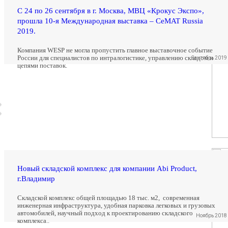
С 24 по 26 сентября в г. Москва, МВЦ «Крокус Экспо»,
прошла 10-я Международная выставка – CeMAT Russia
2019.
Компания WESP не могла пропустить главное выставочное событие
России для специалистов по интралогистике, управлению складом и
Сентябрь 2019
цепями поставок.
Новый складской комплекс для компании Abi Product,
г.Владимир
Складской комплекс общей площадью 18 тыс. м2, современная
инженерная инфраструктура, удобная парковка легковых и грузовых
автомобилей, научный подход к проектированию складского
Ноябрь 2018
комплекса..