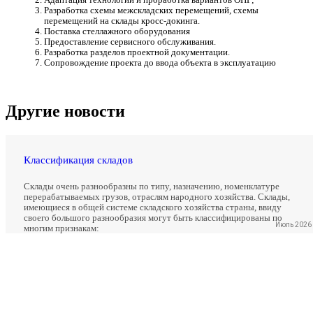
Адаптация технологии и проработка вариантов ОПР;
Разработка схемы межскладских перемещений, схемы
перемещений на склады кросс-докинга.
Поставка стеллажного оборудования
Предоставление сервисного обслуживания.
Разработка разделов проектной документации.
Сопровождение проекта до ввода объекта в эксплуатацию
Другие новости
Классификация складов
Склады очень разнообразны по типу, назначению, номенклатуре
перерабатываемых грузов, отраслям народного хозяйства. Склады,
имеющиеся в общей системе складского хозяйства страны, ввиду
своего большого разнообразия могут быть классифицированы по
Июль 2026
многим признакам: