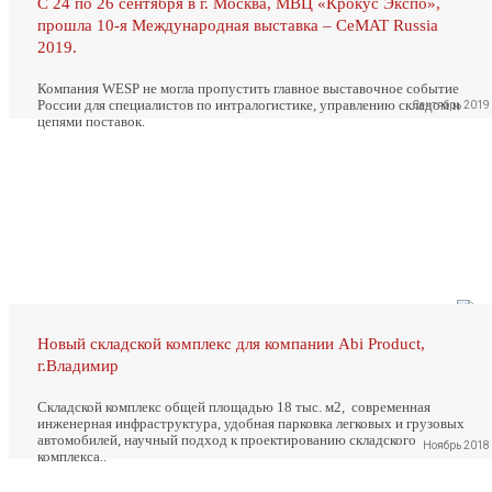
С 24 по 26 сентября в г. Москва, МВЦ «Крокус Экспо»,
прошла 10-я Международная выставка – CeMAT Russia
2019.
Компания WESP не могла пропустить главное выставочное событие
России для специалистов по интралогистике, управлению складом и
Сентябрь 2019
цепями поставок.
Новый складской комплекс для компании Abi Product,
г.Владимир
Складской комплекс общей площадью 18 тыс. м2, современная
инженерная инфраструктура, удобная парковка легковых и грузовых
автомобилей, научный подход к проектированию складского
Ноябрь 2018
комплекса..