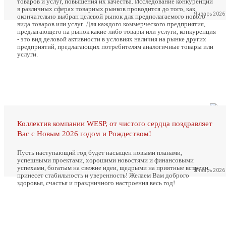
товаров и услуг, повышения их качества. Исследование конкуренции
в различных сферах товарных рынков проводится до того, как
Январь 2026
окончательно выбран целевой рынок для предполагаемого нового
вида товаров или услуг. Для каждого коммерческого предприятия,
предлагающего на рынок какие-либо товары или услуги, конкуренция
- это вид деловой активности в условиях наличия на рынке других
предприятий, предлагающих потребителям аналогичные товары или
услуги.
Коллектив компании WESP, от чистого сердца поздравляет
Вас с Новым 2026 годом и Рождеством!
Пусть наступающий год будет насыщен новыми планами,
успешными проектами, хорошими новостями и финансовыми
успехами, богатым на свежие идеи, щедрыми на приятные встречи,
Январь 2026
принесет стабильность и уверенность! Желаем Вам доброго
здоровья, счастья и праздничного настроения весь год!