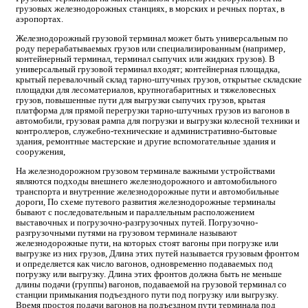
грузовых железнодорожных станциях, в морских и речных портах, в
аэропортах.
Железнодорожный грузовой терминал может быть универсальным по
роду перерабатываемых грузов или специализированным (например,
контейнерный терминал, терминал сыпучих или жидких грузов). В
универсальный грузовой терминал входят; контейнерная площадка,
крытый перевалочный склад тарно-штучных грузов, открытые складские
площадки для лесоматериалов, крупногабаритных и тяжеловесных
грузов, повышенные пути для выгрузки сыпучих грузов, крытая
платформа для прямой перегрузки тарно-штучных грузов из вагонов в
автомобили, грузовая рампа для погрузки и выгрузки колесной техники и
контроллеров, служебно-технические и административно-бытовые
здания, ремонтные мастерские и другие вспомогательные здания и
сооружения,
На железнодорожном грузовом терминале важными устройствами
являются подходы внешнего железнодорожного и автомобильного
транспорта и внутренние железнодорожные пути и автомобильные
дороги, По схеме путевого развития железнодорожные терминалы
бывают с последовательным и параллельным расположением
выставочных и погрузочно-разгрузочных путей. Погрузочно-
разгрузочными путями на грузовом терминале называют
железнодорожные пути, на которых стоят вагоны при погрузке или
выгрузке из них грузов, Длина этих путей называется грузовым фронтом
и определяется как число вагонов, одновременно подаваемых под
погрузку или выгрузку. Длина этих фронтов должна быть не меньше
длины подачи (группы) вагонов, подаваемой на грузовой терминал со
станции примыкания подъездного пути под погрузку или выгрузку.
Время простоя подачи вагонов на подъездном пути терминала под