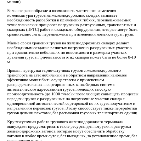
машин).
Большое разнообразие и возможность частичного изменения
номенклатуры грузов на железнодорожных складах вызывает
необходимость разработки и применения гибких, переналаживаемых
технологических процессов погрузочно-разгрузочных, транспортных и
складских (ПРТС) работ и складского оборудования, которые могут быть
сравнительно легко переналажены при изменении номенклатуры груза.
Малые сроки хранения грузов на железнодорожных складах делают
необходимым создание развитых погрузочно-разгрузочных участков
при сравнительно небольших по вместимости и размерам участках
хранения грузов, причем высота этих складов может быть не более 8-10
м.
Прямая перегрузка тарно-штучных грузов с железнодорожного
транспорта на автомобильный и в обратном направлении наиболее
эффективно может быть осуществлена с применением
распределительных и сортировочных конвейерных систем с
автоматическим адресованием грузов, имеющих высокую
производительность (до 1000 т/час) и позволяющих совмещать процессы
передачи грузов с разгрузочных на погрузочные участки склада с
одновременной автоматической сортировкой по их грузополучателям и
направлениям перевозок грузов. Этому способствует также переработка
грузов целыми пакетами, без распаковки грузовых транспортных единиц.
Круглосуточная работа грузового железнодорожного терминала
вынуждает предусматривать такие ресурсы для погрузки и разгрузки
железнодорожных вагонов, которые могут обеспечить обработку
вагонов в любое время суток, без выходных, за установленное время, без
перепростоя вагона.