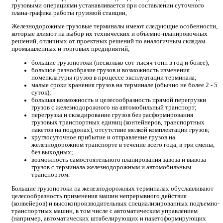
грузовыми операциями устанавливается при составлении суточного
плана-графика работы грузовой станции,
Железнодорожные грузовые терминалы имеют следующие особенности,
которые влияют на выбор их технических и объемно-планировочных
решений, отличных от проектных решений по аналогичным складам
промышленных и торговых предприятий;
большие грузопотоки (несколько сот тысяч тонн в год и более);
большое разнообразие грузов и возможность изменения
номенклатуры грузов в процессе эксплуатации терминала;
малые сроки хранения грузов на терминале (обычно не более 2 - 5
суток);
большая возможность и целесообразность прямой перегрузки
грузов с железнодорожного на автомобильный транспорт;
перегрузка и складирование грузов без расформирования
грузовых транспортных единиц (контейнеров, транспортных
пакетов на поддонах), отсутствие мелкой комплектации грузов;
круглосуточное прибытие и отправление грузов на
железнодорожном транспорте в течение всего года, в три смены,
без выходных;
возможность самостоятельного планирования завоза и вывоза
грузов с терминала железнодорожным и автомобильным
транспортом.
Большие грузопотоки на железнодорожных терминалах обуславливают
целесообразность применения машин непрерывного действия
(конвейеров) и высокопроизводительных специализированных подъемно-
транспортных машин, в том числе с автоматическим управлением
(например, автоматических штабелирующих и пакетоформирующих